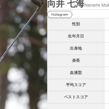
向井 七海
Nanami Muk
Instagram
性別
生年月日
出身地
身長
血液型
平均スコア
ベストスコア