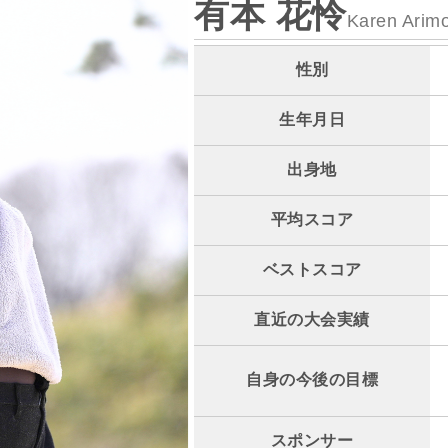
有本 花怜
Karen Arim
性別
生年月日
出身地
平均スコア
ベストスコア
直近の大会実績
自身の今後の目標
スポンサー