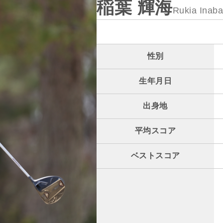
稲葉 輝海
Rukia Inaba
性別
生年月日
出身地
平均スコア
ベストスコア