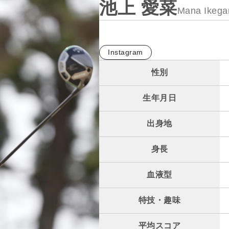
池上 愛菜
Mana Ikega
Instagram
性別
生年月日
出身地
身長
血液型
特技・趣味
平均スコア